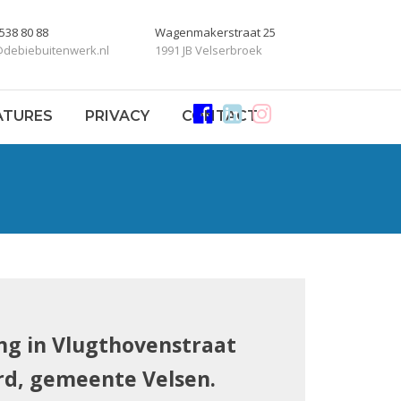
 538 80 88
Wagenmakerstraat 25
@debiebuitenwerk.nl
1991 JB Velserbroek
ATURES
PRIVACY
CONTACT
ng in Vlugthovenstraat
rd, gemeente Velsen.