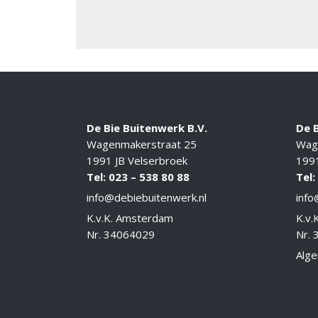
De Bie Buitenwerk B.V.
De B
Wagenmakerstraat 25
Wag
1991 JB Velserbroek
1991
Tel: 023 – 538 80 88
Tel:
info@debiebuitenwerk.nl
info
K.v.K. Amsterdam
K.v.
Nr. 34064029
Nr.
Alge