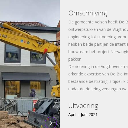
Omschrijving
De gemeente Velsen heeft De Bi
ontwerpstukken van de Vlugthov
engineering tot uitvoering. Vo
hebben beide partijen de inten
bouwteam het project ‘vervangin
pakken.
De riolering in de Vugthovenstr
erkende expertise van De Bie Inf
bestaande bestrating is tijdelij
nadat de riolering vervangen wa
Uitvoering
April – Juni 2021