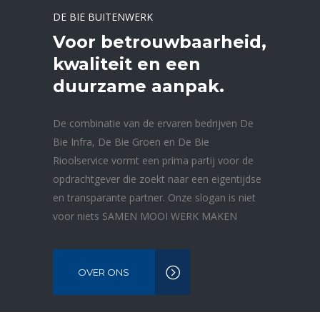
DE BIE BUITENWERK
Voor betrouwbaarheid,
kwaliteit en een
duurzame aanpak.
De combinatie van de ervaren bedrijven De
Bie Infra, De Bie Groen en De Bie
Rioolservice vormt een prima partij voor de
opdrachtgever die zoekt naar een eigentijdse
en transparante partner. Onze slogan is niet
voor niets SAMEN MOOI WERK MAKEN
OVER ONS