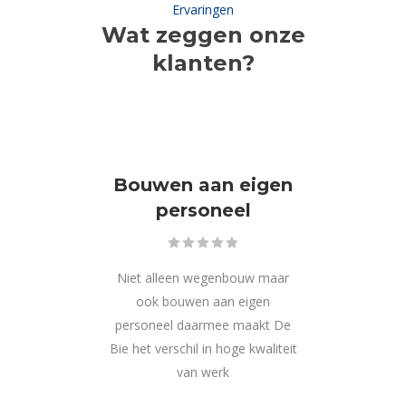
Ervaringen
Wat zeggen onze
klanten?
Bouwen aan eigen
g
personeel
e
Niet alleen wegenbouw maar
Een 
nfra
ook bouwen aan eigen
van
ET
personeel daarmee maakt De
to
Bie het verschil in hoge kwaliteit
gr
van werk
ndt
-
Sta