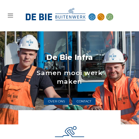
De Bie Infra
Samen mooi werk
maken
OVER ONS
CONTACT