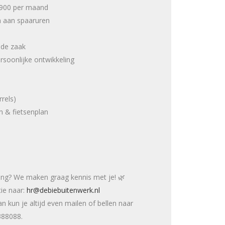
6.900 per maand
n aan spaaruren
 de zaak
soonlijke ontwikkeling
rrels)
en & fietsenplan
aging? We maken graag kennis met je! 🌿
tie naar:
hr@debiebuitenwerk.nl
 kun je altijd even mailen of bellen naar
388088.