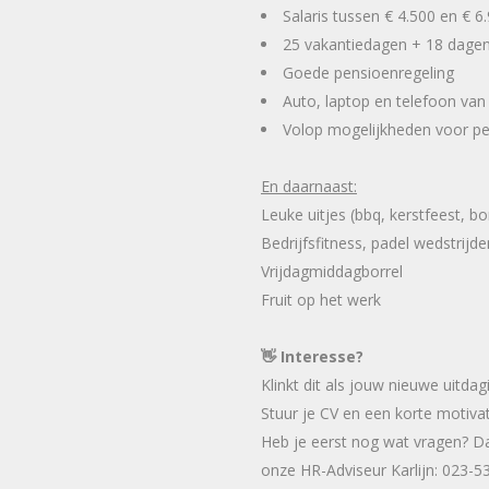
Salaris tussen € 4.500 en € 
25 vakantiedagen + 18 dage
Goede pensioenregeling
Auto, laptop en telefoon van
Volop mogelijkheden voor per
En daarnaast:
Leuke uitjes (bbq, kerstfeest, bo
Bedrijfsfitness, padel wedstrijd
Vrijdagmiddagborrel
Fruit op het werk
👋 Interesse?
Klinkt dit als jouw nieuwe uitd
Stuur je CV en een korte motiva
Heb je eerst nog wat vragen? Dan
onze HR-Adviseur Karlijn: 023-5