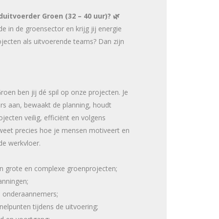
duitvoerder Groen (32 – 40 uur)?
🌿
e in de groensector en krijg jij energie
jecten als uitvoerende teams? Dan zijn
roen ben jij dé spil op onze projecten. Je
ders aan, bewaakt de planning, houdt
jecten veilig, efficiënt en volgens
 weet precies hoe je mensen motiveert en
 de werkvloer.
n grote en complexe groenprojecten;
anningen;
n onderaannemers;
elpunten tijdens de uitvoering;