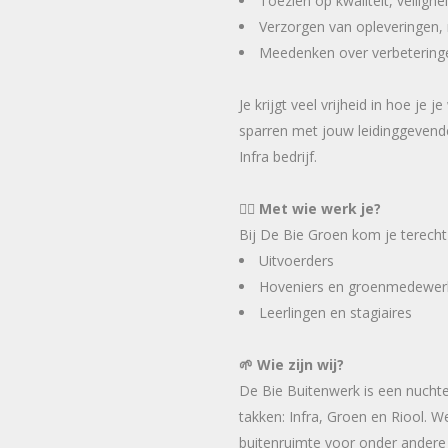
Toezien op kwaliteit, veiligh
Verzorgen van opleveringen, 
Meedenken over verbeteringe
Je krijgt veel vrijheid in hoe je 
sparren met jouw leidinggevend
Infra bedrijf.
👷‍♂️ Met wie werk je?
Bij De Bie Groen kom je terecht
Uitvoerders
Hoveniers en groenmedewer
Leerlingen en stagiaires
🌱 Wie zijn wij?
De Bie Buitenwerk is een nucht
takken: Infra, Groen en Riool. W
buitenruimte voor onder andere