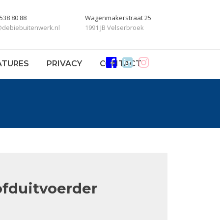
 538 80 88
Wagenmakerstraat 25
@debiebuitenwerk.nl
1991 JB Velserbroek
ATURES
PRIVACY
CONTACT
ofduitvoerder