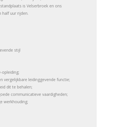
tandplaats is Velserbroek en ons
half uur rijden.
evende stijl
opleiding;
en vergelijkbare leidinggevende functie;
eid dit te behalen;
 goede communicatieve vaardigheden;
ge werkhouding;