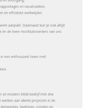
eid en voortgang;
rapportages en nacalculaties;
n en efficiënte werkwijzen.
je werk aanpakt. Daarnaast kun je ook altijd
e én de twee Hoofduitvoerders van ons
 in een enthousiast team met:
kers
er en modern MKB-bedrijf met drie
e werken aan allerlei projecten in de
 gemeentes, bedrijven, scholen en