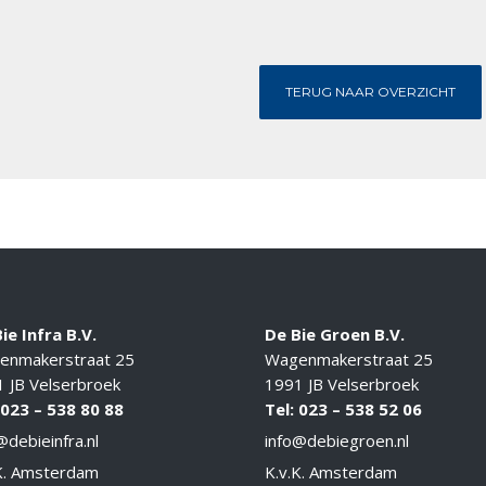
TERUG NAAR OVERZICHT
ie Infra B.V.
De Bie Groen B.V.
enmakerstraat 25
Wagenmakerstraat 25
 JB Velserbroek
1991 JB Velserbroek
 023 – 538 80 88
Tel: 023 –
538 52 06
@debieinfra.nl
info@debiegroen.nl
K. Amsterdam
K.v.K. Amsterdam