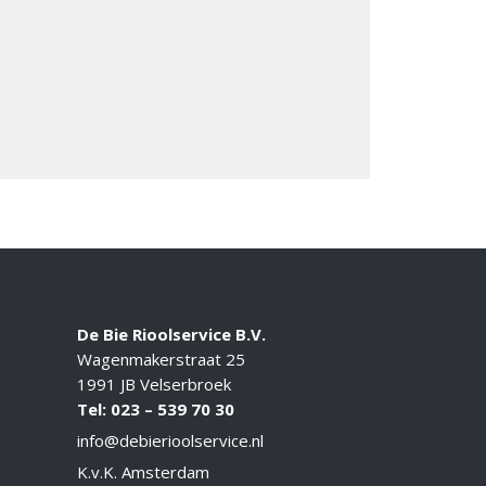
De Bie Rioolservice B.V.
Wagenmakerstraat 25
1991 JB Velserbroek
Tel: 023 – 539 70 30
info@debierioolservice
.nl
K.v.K. Amsterdam