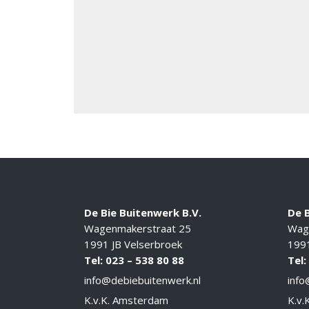
De Bie Buitenwerk B.V.
De B
Wagenmakerstraat 25
Wag
1991 JB Velserbroek
1991
Tel: 023 – 538 80 88
Tel:
info@debiebuitenwerk.nl
info
K.v.K. Amsterdam
K.v.